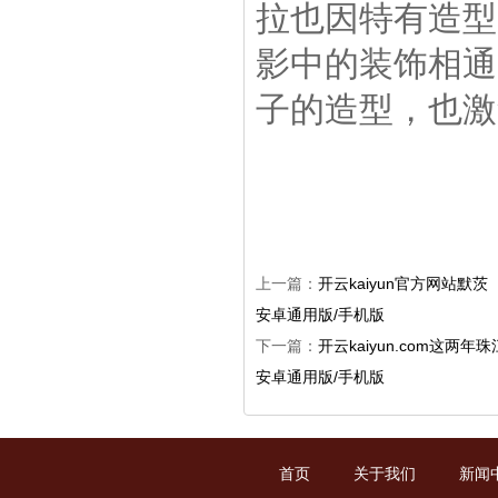
拉也因特有造型
影中的装饰相通
子的造型，也激
上一篇：
开云kaiyun官方网站默茨
安卓通用版/手机版
下一篇：
开云kaiyun.com这两
安卓通用版/手机版
首页
关于我们
新闻