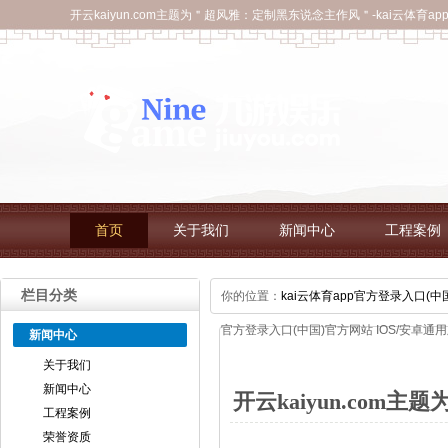
开云kaiyun.com主题为＂超风雅：定制黑东说念主作风＂-kai云体育ap
首页
关于我们
新闻中心
工程案例
栏目分类
你的位置：
kai云体育app官方登录入口(中
官方登录入口(中国)官方网站 IOS/安卓通
新闻中心
关于我们
新闻中心
开云kaiyun.com
工程案例
荣誉资质