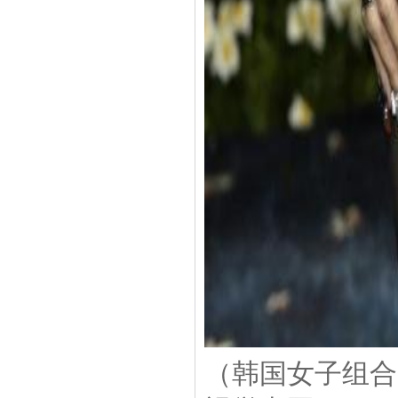
（韩国女子组合 B