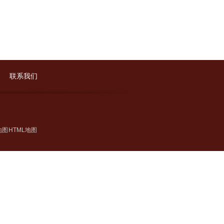
联系我们
地图
HTML地图