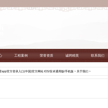
心
工程案例
荣誉资质
诚聘精英
联系我们
体育app官方登录入口(中国)官方网站 IOS/安卓通用版/手机版
>
关于我们
>