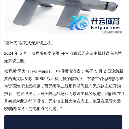
"柳叶刀"自裁式无东谈主机。
2024 年 5 月，俄罗斯初度使用 FPV 自裁式无东谈主机舛误乌克兰
无东谈主艇。
俄罗斯"两大（Two Majors）"电报频谈流露："鉴于 5 月 2 日遑急新
罗西斯克以及苏 -30SM 战斗机亏蚀的情况下，东谈主们运转想考奈
何责罚海岸注意问题，而无须像二战那样派飞机向无东谈主艇开炮
扫射。谜底很浅近：对于陆地战场和无东谈主机的改进，咱们早在 1
月初就对此进行了报谈。无东谈主机大略在海上，以及在互异力量
较弱的情况下责罚相通的问题。"