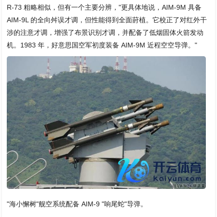
R-73 粗略相似，但有一个主要分辨，"更具体地说，AIM-9M 具备
AIM-9L 的全向舛误才调，但性能得到全面莳植。它校正了对红外干
涉的注意才调，增强了布景识别才调，并配备了低烟固体火箭发动
机。1983 年，好意思国空军初度装备 AIM-9M 近程空空导弹。"
"海小懈树"舰空系统配备 AIM-9 "响尾蛇"导弹。