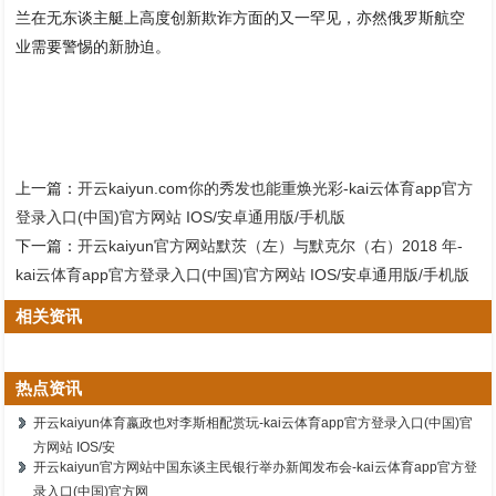
兰在无东谈主艇上高度创新欺诈方面的又一罕见，亦然俄罗斯航空
业需要警惕的新胁迫。
上一篇：
开云kaiyun.com你的秀发也能重焕光彩-kai云体育app官方
登录入口(中国)官方网站 IOS/安卓通用版/手机版
下一篇：
开云kaiyun官方网站默茨（左）与默克尔（右）2018 年-
kai云体育app官方登录入口(中国)官方网站 IOS/安卓通用版/手机版
相关资讯
热点资讯
开云kaiyun体育嬴政也对李斯相配赏玩-kai云体育app官方登录入口(中国)官
方网站 IOS/安
开云kaiyun官方网站中国东谈主民银行举办新闻发布会-kai云体育app官方登
录入口(中国)官方网