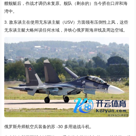
艘舰艇后，作战才调仍未复原。舰队（剩余的）当今挤在口岸和海
湾中。
3. 敌东谈主在使用无东谈主艇（USV）方面领有压倒性上风，这些
无东谈主艇大略舛误任何水域，并铁心俄罗斯海岸线及周边空域。
俄罗斯舟师航空兵装备的苏 -30 多用途战斗机。