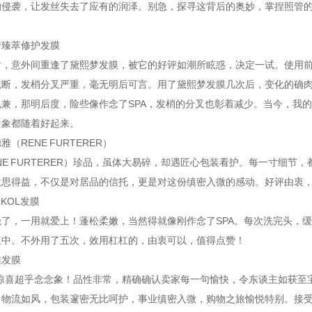
的侵袭，让发丝失去了应有的润泽。别急，探寻这背后的奥妙，掌捏照管
梦臻萃修护发膜
时，意外间重逢了黛熙梦发膜，被它的好评如潮所眩惑，决定一试。使用
就断，发梢分叉严重，毫无明后可言。用了黛熙梦发膜几次后，变化的确
况兼，那明后度，险些像作念了SPA，发梢的分叉也彰着减少。当今，我
景象都随着好起来。
（RENE FURTERER）
NE FURTERER）珍品，虽体大易碎，却遇匠心包装看护。每一寸细
意思得益，不仅是对居品的信托，更是对这份缜密入微的感动。好评由衷
KOL发膜
绝了，一用就爱上！蓬松柔嫩，当然得就像刚作念了SPA。每次洗完头，
查中。不外用了五次，效用杠杠的，由衷可以，值得点赞！
雅发膜
，惊喜超乎念念象！品性非常，精确确认卖家每一句愉快，令东谈主如获至
。物流如风，包装邃密无比呵护，事业缜密入微，购物之旅愉悦特别。接受