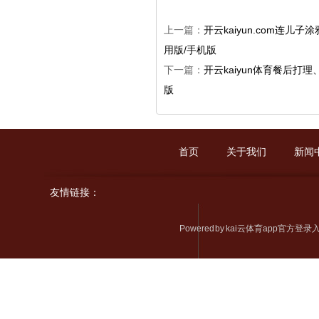
上一篇：
开云kaiyun.com连儿
用版/手机版
下一篇：
开云kaiyun体育餐后打理
版
首页
关于我们
新闻
友情链接：
Powered by
kai云体育app官方登录