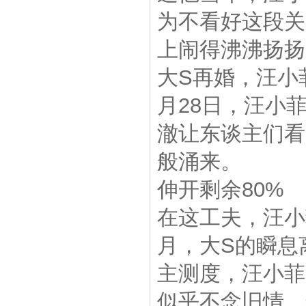
为不看好这段关
上闹得沸沸扬扬
大S再婚，汪小
月28日，汪小
澈让东谈主们看
般涌来。
伸开剩余80%
在这工夫，汪小
月，大S的瞬息
主测度，汪小菲
似乎不念旧情，