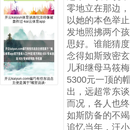
零地立在那边，
以她的本色举止
开云kaiyun体育谈路坑洼得像被
轰炸过-kai云体育app
发地照拂两个孩
思好。谁能猜度
念得如斯致密玄
儿和继母马筱梅
5300元一顶
开云kaiyun.com偏巧有些东说念
主便是属于“嘴里说谈-
出，远超常东谈
而况，各人也终
如斯防备的不竭
追忆当年，汪小