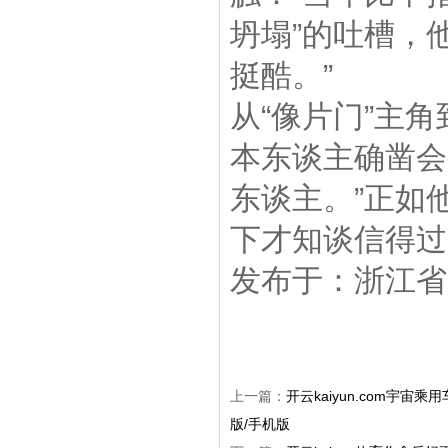
坍塌”的吐槽，
挺酷。”
从“像片门”主
本东谈主确凿会变
东谈主。”正如
下才知谈信得过
发布于：浙江省
上一篇：
开云kaiyun.com宇宙乘
版/手机版