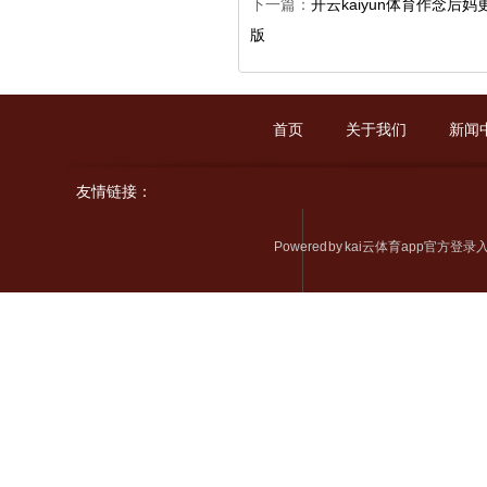
下一篇：
开云kaiyun体育作念后妈
版
首页
关于我们
新闻
友情链接：
Powered by
kai云体育app官方登录