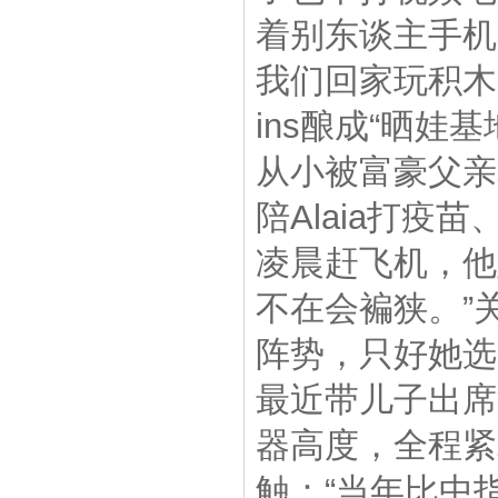
着别东谈主手机
我们回家玩积木。
ins酿成“晒
从小被富豪父亲
陪Alaia打
凌晨赶飞机，他
不在会褊狭。”
阵势，只好她选
最近带儿子出席
器高度，全程紧
触：“当年比中