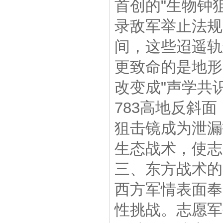
首创的"生物钟
录敌军举止法规
间，这些迢遥轨
更致命的是地形
改变成"声学共
783高地反斜
狙击镜成为泄漏
生态战术，使志
三、东方战术的
西方军情表面奉
性挑战。志愿军