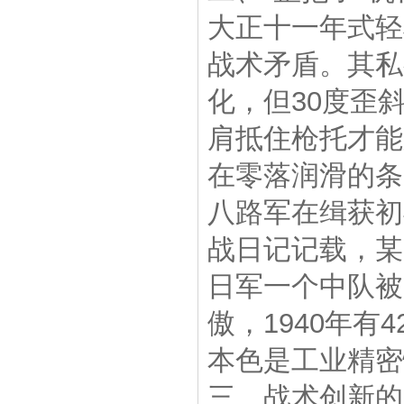
大正十一年式轻
战术矛盾。其私
化，但30度歪
肩抵住枪托才能
在零落润滑的条
八路军在缉获初
战日记记载，某
日军一个中队被
傲，1940年
本色是工业精密
三、战术创新的