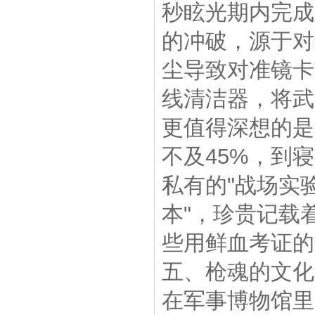
秒眩光期内完成
的冲破，源于对
尘导致对准镜卡
线清洁器，将武
更值得深想的是
不及45%，到
私有的"战场实
本"，珍贵记载
些用鲜血考证的
五、枪魂的文化
在军事博物馆里