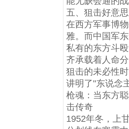
能无缺会通的战
五、狙击好意思
在西方军事博物
雅。而中国军东
私有的东方斗殴
齐承载着人命分
狙击的未必性时
讲明了"东说念
枪魂：当东方聪
击传奇
1952年冬，