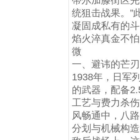
蒂尔加滕街区完
统狙击战果。”
凝固成私有的斗
焰火淬真金不怕
微
一、避讳的芒刃
1938年，日
的武器，配备2
工艺与费力杀伤
风畅通中，八路
分划与机械构造