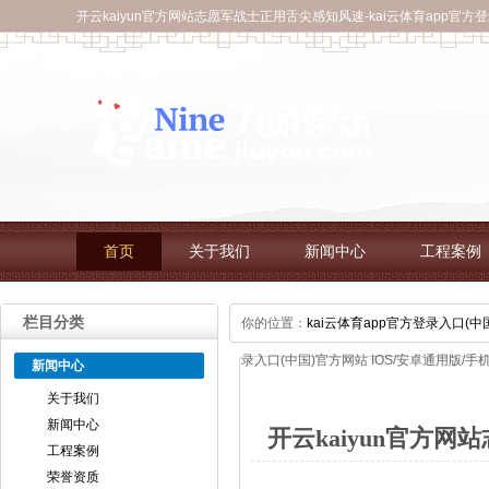
开云kaiyun官方网站志愿军战士正用舌尖感知风速-kai云体育app官方登
首页
关于我们
新闻中心
工程案例
栏目分类
你的位置：
kai云体育app官方登录入口(中
录入口(中国)官方网站 IOS/安卓通用版/手
新闻中心
关于我们
新闻中心
开云kaiyun官方网
工程案例
荣誉资质