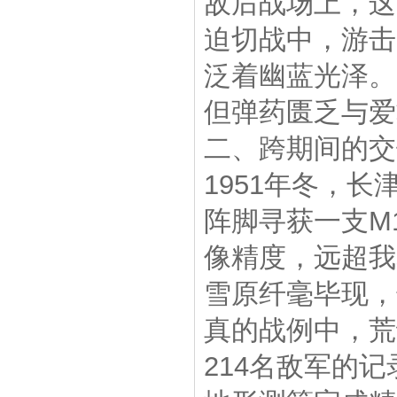
敌后战场上，这
迫切战中，游击
泛着幽蓝光泽。
但弹药匮乏与爱
二、跨期间的交
1951年冬，
阵脚寻获一支M1
像精度，远超我
雪原纤毫毕现，
真的战例中，荒
214名敌军的