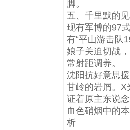
脚。
五、千里默的见
现有军博的97式
有“平山游击队1
娘子关迫切战，
常射距调养。
沈阳抗好意思援
甘岭的岩屑。X
证着原主东说念
血色硝烟中的本
析