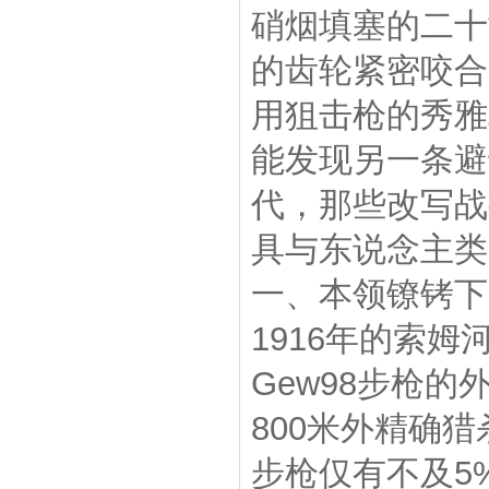
硝烟填塞的二十
的齿轮紧密咬合
用狙击枪的秀雅
能发现另一条避
代，那些改写战
具与东说念主类
一、本领镣铐下的
1916年的索
Gew98步枪
800米外精确
步枪仅有不及5