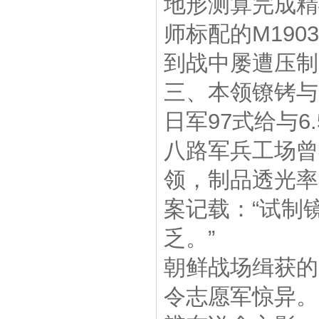
地形测算完成精
师标配的M190
到战中屡遭压制
三、本领镣铐与
日军97式给与
八路军兵工场曾
领，制品透光率
案记载：“试制
乏。”
朝鲜战场缉获的
令志愿军惊异。