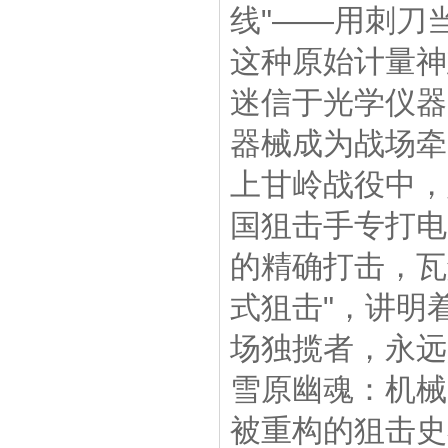
线"——用刺刀
这种原始计量神
迷信于光学仪器
器械成为战场牵
上甘岭战役中，
国狙击手专打电
的精确打击，瓦
式狙击"，讲明
场独揽者，永远
雪原幽魂：机械
被重构的狙击史