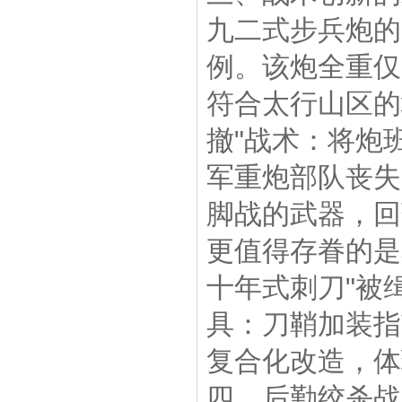
九二式步兵炮的
例。该炮全重仅
符合太行山区的
撤"战术：将炮
军重炮部队丧失
脚战的武器，回
更值得存眷的是
十年式刺刀"被
具：刀鞘加装指
复合化改造，体
四、后勤绞杀战