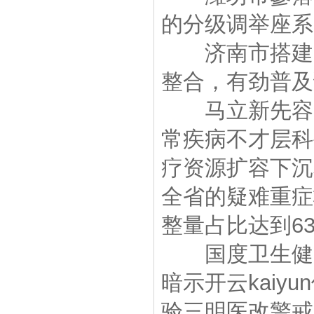
的分级调举座系
济南市搭建医
整合，有劲普及
马立新先容，
常疾病不才层科
疗资源扩容下沉
全省的疑难重症
整量占比达到63
国度卫生健康
暗示开云kai
验三明医改警戒