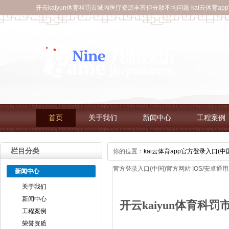
开云kaiyun体育科罚市域内医疗资源丰富但分散不均问题-kai云体育app
首页
关于我们
新闻中心
工程案例
栏目分类
你的位置：
kai云体育app官方登录入口(中
官方登录入口(中国)官方网站 IOS/安卓通
新闻中心
关于我们
新闻中心
开云kaiyun体育科
工程案例
荣誉资质