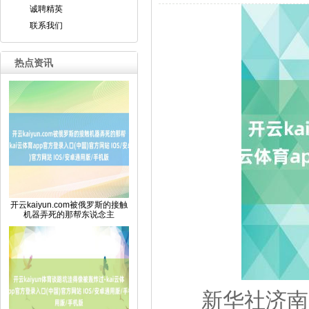
诚聘精英
联系我们
热点资讯
开云kaiyun.com被俄罗斯的接触
机器弄死的那帮东说念主
新华社济南5